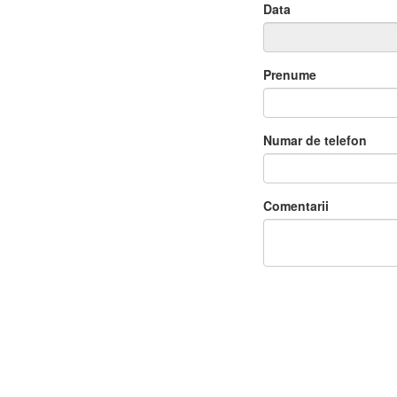
Data
Aug
2026
Prenume
Du
Lu
Ma
Mi
Jo
Vi
26
27
28
29
30
3
2
3
4
5
6
7
Numar de telefon
9
10
11
12
13
1
16
17
18
19
20
2
Comentarii
23
24
25
26
27
2
30
31
1
2
3
Astăzi
Șterge
În