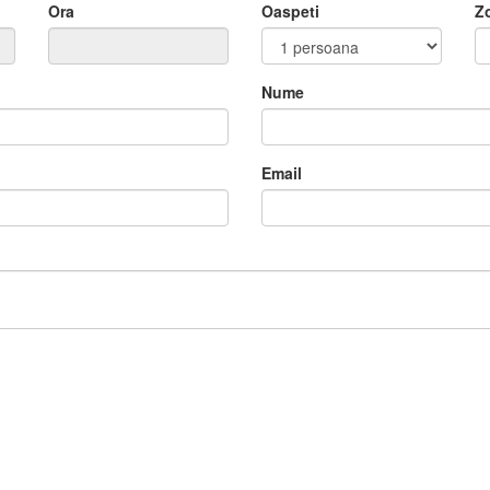
Ora
Oaspeti
Z
20:30
21:00
Nume
21:30
Sâ
1
1
22:00
8
Email
CLEAR
4
15
1
22
8
29
4
5
chide